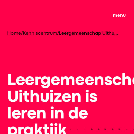
menu
Home
/
Kenniscentrum
/
Leergemeenschap Uithuizen is leren in de praktijk
Leergemeensch
Uithuizen is
leren in de
praktijk