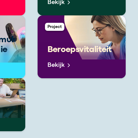
Bekijk
Project
mulering
ie
Beroepsvitaliteit
Bekijk