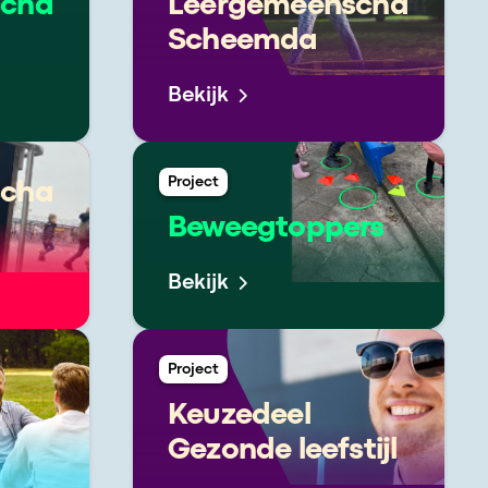
schap
Leergemeenschap
Scheemda
Bekijk
Project
schap
Beweegtoppers
Bekijk
Project
Keuzedeel
Gezonde leefstijl