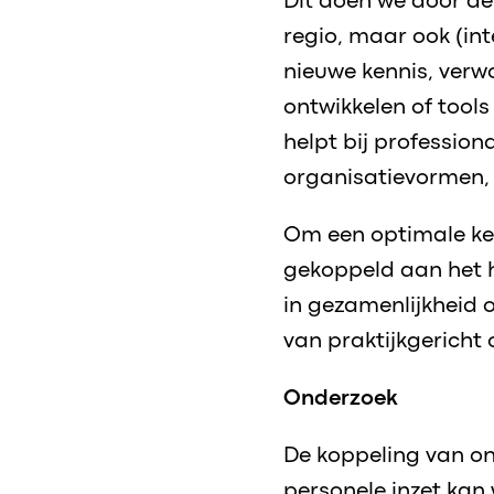
Dit doen we door de
regio, maar ook (in
nieuwe kennis, verw
ontwikkelen of tools
helpt bij profession
organisatievormen,
Om een optimale ke
gekoppeld aan het 
in gezamenlijkheid
van praktijkgericht 
Onderzoek
De koppeling van o
personele inzet ka