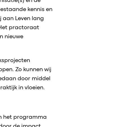
nisatie(s) en de
bestaande kennis en
j aan Leven lang
 Het practoraat
van nieuwe
ksprojecten
pen. Zo kunnen wij
gedaan door middel
aktijk in vloeien.
nen het programma
rdoor de impact