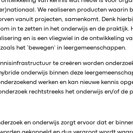
 ontwikkeling van kennis wat nieuw is voor orga
ter)nationaal. We realiseren producten waarin 
orven vanuit projecten, samenkomt. Denk hierbi
 om in te zetten in het onderwijs en de praktijk.
alisering en is een vliegwiel in de ontwikkeling 
 zoals het ‘bewegen’ in leergemeenschappen.
nnisinfrastructuur te creëren worden onderzoe
hybride onderwijs binnen deze leergemeenschap
 onderzoekend werken en kan nieuwe kennis op
onderzoek rechtstreeks het onderwijs en/of de pr
nderzoek en onderwijs zorgt ervoor dat er bin
n worden gekoppeld en dus vergroot wordt waa