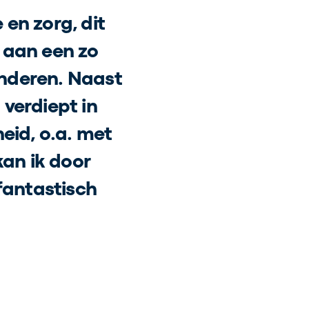
 en zorg, dit
n aan een zo
anderen. Naast
 verdiept in
eid, o.a. met
an ik door
fantastisch