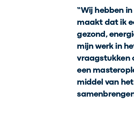
“Wij hebben in 
maakt dat ik e
gezond, energi
mijn werk in he
vraagstukken o
een masterople
middel van he
samenbrengen