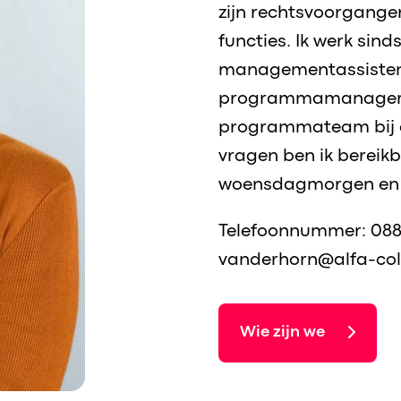
zijn rechtsvoorganger
functies. Ik werk sin
managementassisten
programmamanager J
programmateam bij d
vragen ben ik berei
woensdagmorgen en
Telefoonnummer: 088-
vanderhorn@alfa-col
Wie zijn we