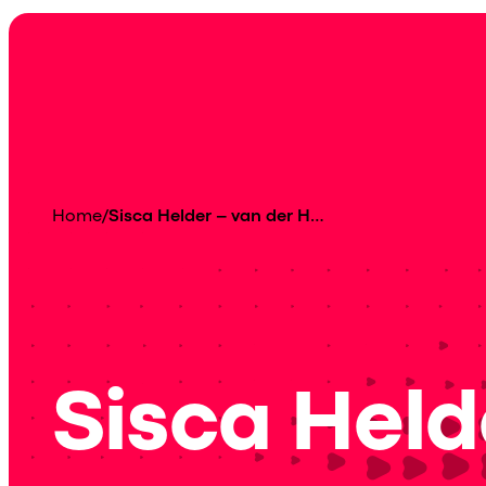
Home
/
Sisca Helder – van der Horn
Sisca Held