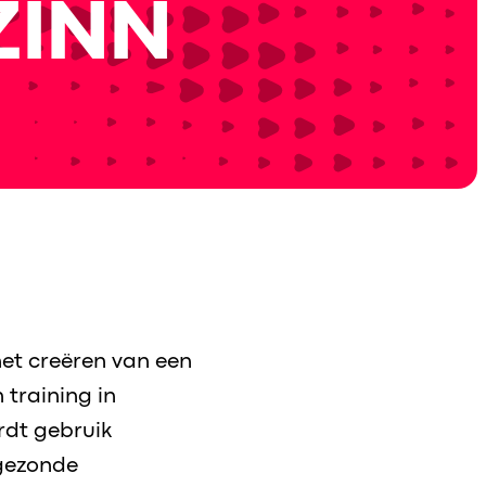
 ZINN
het creëren van een
training in
rdt gebruik
gezonde