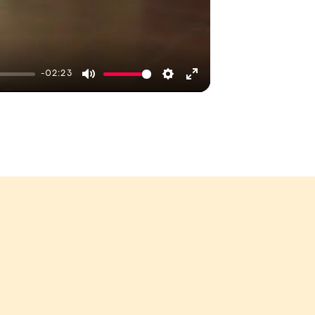
-02:23
Mute
Settings
Enter
fullscreen