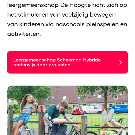
leergemeenschap De Hoogte richt zich op
het stimuleren van veelzijdig
bewegen
van
kinderen
via
naschools pleinspelen en
activiteiten
.
Leergemeenschap Scheemda Hybride
onderwijs door projecten