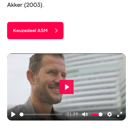
Akker (2003).
Keuzedeel ASM
Play
-01:39
Play
Mute
Settings
Ente
full