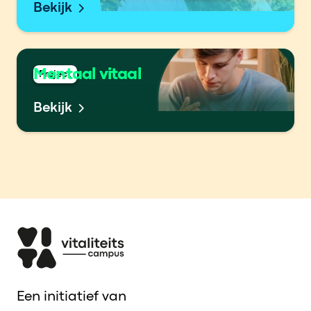
Bekijk
Mentaal vitaal
Project
Bekijk
Een initiatief van