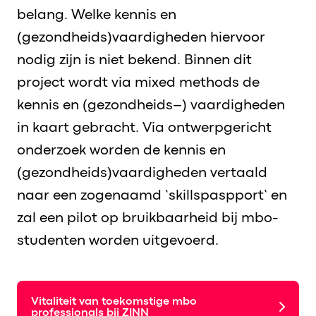
belang.
Welke ke
nnis en
(
gezondheids
)vaardigheden hiervoor
nodig zijn
is niet bekend.
Binnen
dit
p
roject
wordt
via
mixed
methods
de
kennis en (gezondheids
–
)
vaardigheden
in
kaart gebracht
.
Via ontwerpgericht
onderzoek word
en de kennis en
(
gezondheids
)vaardig
heden verta
ald
naar een zogenaamd ‘
skillspaspport
’ en
zal een
pilot op bruikbaarheid bij mbo-
studenten worden uitgevoerd
.
Vitaliteit van toekomstige mbo
professionals bij ZINN