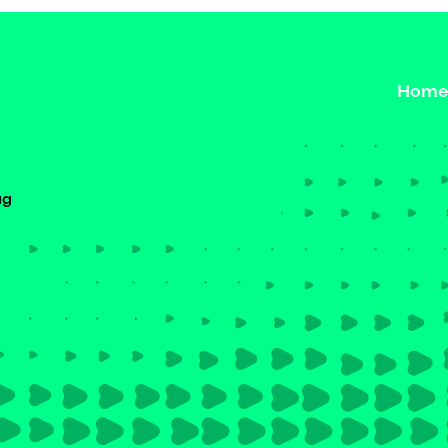
Home
ag