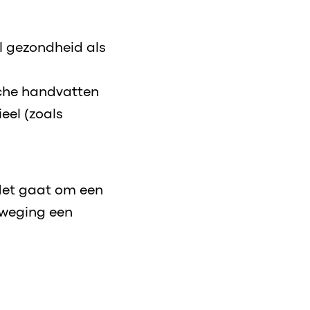
l gezondheid als
sche handvatten
eel (zoals
Het gaat om een
eweging een