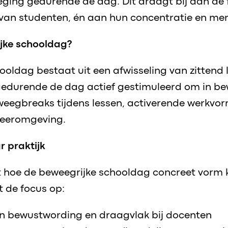
ging gedurende de dag. Dit draagt bij aan de 
van studenten, én aan hun concentratie en ment
ijke schooldag?
ooldag bestaat uit een afwisseling van zittend
edurende de dag actief gestimuleerd om in be
weegbreaks tijdens lessen, activerende werkvo
leeromgeving.
 praktijk
 hoe de beweegrijke schooldag concreet vorm k
t de focus op:
an bewustwording en draagvlak bij docenten