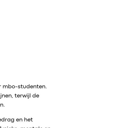
or mbo-studenten.
nen, terwijl de
n.
edrag en het