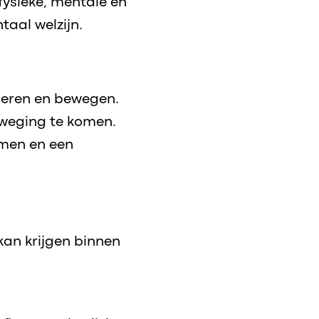
fysieke, mentale en
aal welzijn.
 leren en bewegen.
weging te komen.
rmen en een
an krijgen binnen