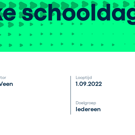
ke schoolda
tor
Looptijd
 Veen
1.09.2022
Doelgroep
Iedereen