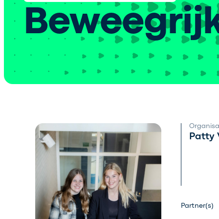
Beweegrij
Organisa
Patty
Partner(s)