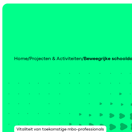
Home
/
Projecten & Activiteiten
/
Beweegrijke schoold
Vitaliteit van toekomstige mbo-professionals